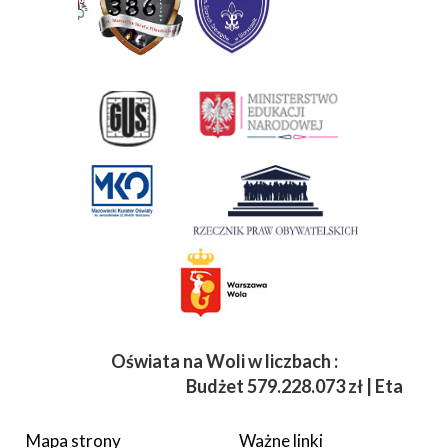
Oświata na Woli w liczbach :
Budżet
579.228.073 zł | Etaty 3 8
Mapa strony
Ważne linki