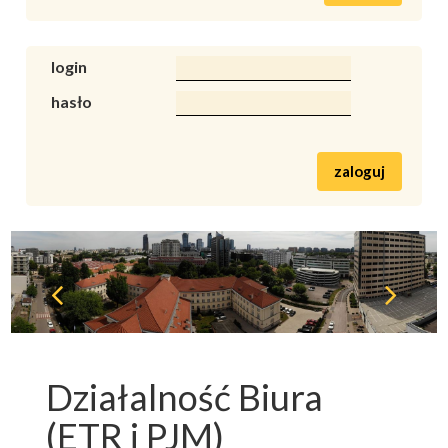
login
hasło
zaloguj
Działalność Biura
(ETR i PJM)