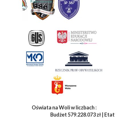
Oświata na Woli w liczbach :
Budżet
579.228.073 zł | Etaty 3 833