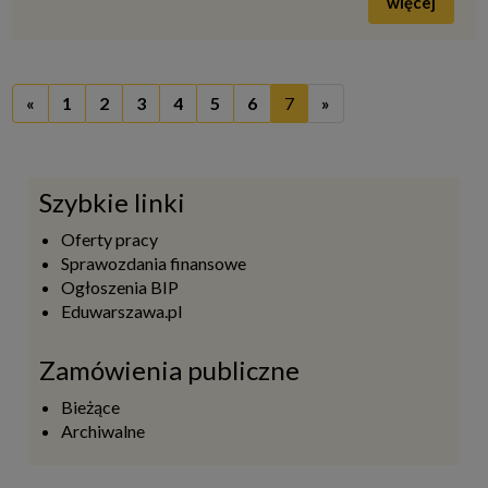
więcej
«
1
2
3
4
5
6
7
»
Szybkie linki
Oferty pracy
Sprawozdania finansowe
Ogłoszenia BIP
Eduwarszawa.pl
Zamówienia publiczne
Bieżące
Archiwalne