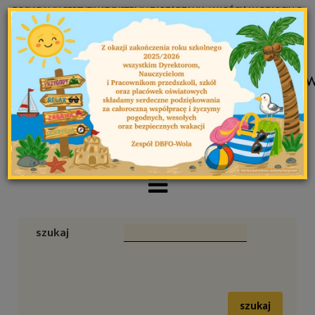
POSIADAMY CERTYFIKAT SYSTEMU ZARZĄDZANIA JAKOŚCIĄ W OPARCIU O
WYMAGANIA NORMY EN ISO 9001:2015
Czcionka
A
+A
A++
szukaj
szukaj