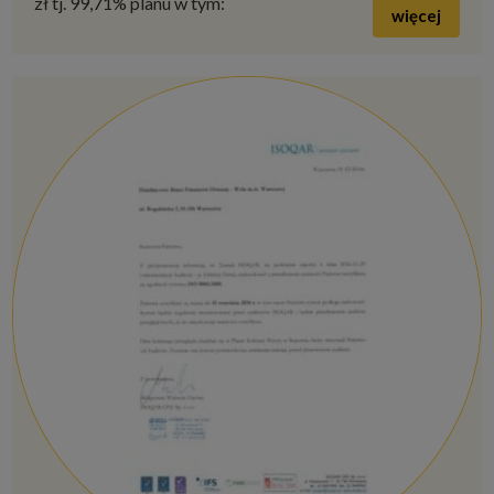
zł tj. 99,71% planu w tym:
więcej