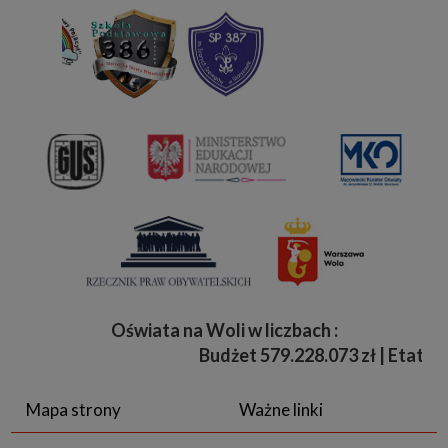
Oświata na Woli w liczbach :
Budżet
579.228.073 zł | Etaty 3 8
Mapa strony
Ważne linki