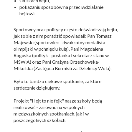
skutkach hejtu,
pokazaniu sposobów na przeciwdziałanie
hejtowi.
Sportowcy oraz politycy często doświadczają hejtu,
jak sobie z nim poradzić opowiadali: Pan Tomasz
Majewski (sportowiec - dwukrotny medalista
olimpijski w pchnięciu kulą), Pani Magdalena
Roguska (polityk - posłanka i sekretarz stanu w
MSWiA) oraz Pani Grażyna Orzechowska-
Mikulska (Zastępca Burmistrza Dzielnicy Wola).
Było to bardzo ciekawe spotkanie, za które
serdecznie dziękujemy.
Projekt "Hejt to nie fejk" nasze szkoły będą
realizować - zarówno na wspólnych
międzyszkolnych spotkaniach, jak i w
poszczególnych szkołach.