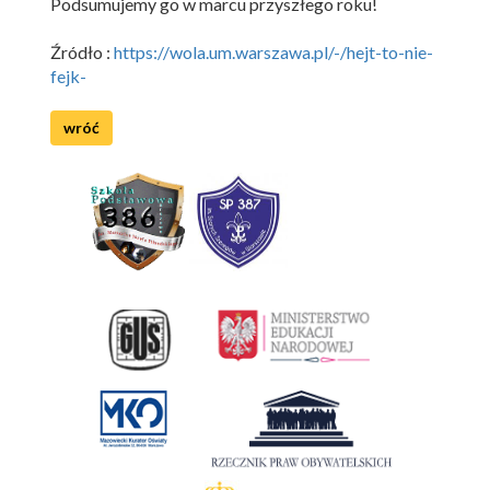
Podsumujemy go w marcu przyszłego roku!
Źródło :
https://wola.um.warszawa.pl/-/hejt-to-nie-
fejk-
wróć