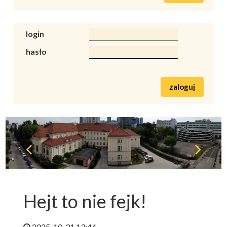
login
hasło
zaloguj
Hejt to nie fejk!
2025-10-31 13:44