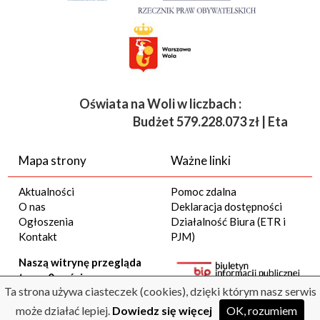
Oświata na Woli w liczbach :
Budżet
579.228.073 zł | Etaty 3 8
Mapa strony
Ważne linki
Aktualności
Pomoc zdalna
O nas
Deklaracja dostępności
Ogłoszenia
Działalność Biura (ETR i
Kontakt
PJM)
Naszą witrynę przegląda
teraz 0 gości
Ta strona używa ciasteczek (cookies), dzięki którym nasz serwis
22:28:28
07/08/2026
może działać lepiej.
Dowiedz się więcej
OK, rozumiem