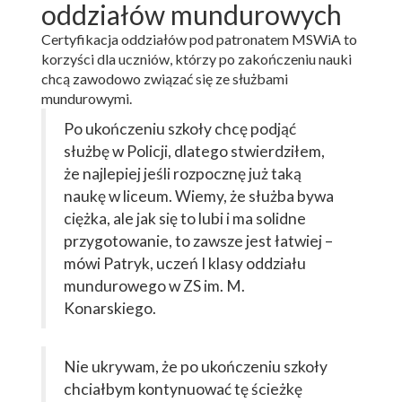
oddziałów mundurowych
Certyfikacja oddziałów pod patronatem MSWiA to
korzyści dla uczniów, którzy po zakończeniu nauki
chcą zawodowo związać się ze służbami
mundurowymi.
Po ukończeniu szkoły chcę podjąć
służbę w Policji, dlatego stwierdziłem,
że najlepiej jeśli rozpocznę już taką
naukę w liceum. Wiemy, że służba bywa
ciężka, ale jak się to lubi i ma solidne
przygotowanie, to zawsze jest łatwiej –
mówi Patryk, uczeń I klasy oddziału
mundurowego w ZS im. M.
Konarskiego.
Nie ukrywam, że po ukończeniu szkoły
chciałbym kontynuować tę ścieżkę