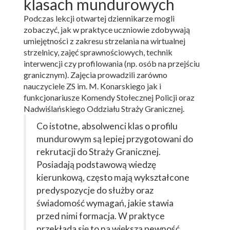
klasach mundurowych
Podczas lekcji otwartej dziennikarze mogli
zobaczyć, jak w praktyce uczniowie zdobywają
umiejętności z zakresu strzelania na wirtualnej
strzelnicy, zajęć sprawnościowych, technik
interwencji czy profilowania (np. osób na przejściu
granicznym). Zajęcia prowadzili zarówno
nauczyciele ZS im. M. Konarskiego jak i
funkcjonariusze Komendy Stołecznej Policji oraz
Nadwiślańskiego Oddziału Straży Granicznej.
Co istotne, absolwenci klas o profilu
mundurowym są lepiej przygotowani do
rekrutacji do Straży Granicznej.
Posiadają podstawową wiedzę
kierunkową, często mają wykształcone
predyspozycje do służby oraz
świadomość wymagań, jakie stawia
przed nimi formacja. W praktyce
przekłada się to na większą pewność