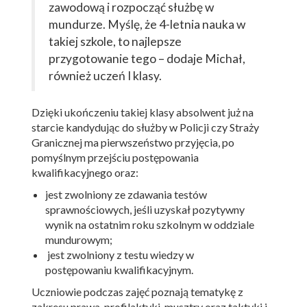
zawodową i rozpocząć służbę w
mundurze. Myślę, że 4-letnia nauka w
takiej szkole, to najlepsze
przygotowanie tego – dodaje Michał,
również uczeń I klasy.
Dzięki ukończeniu takiej klasy absolwent już na
starcie kandydując do służby w Policji czy Straży
Granicznej ma pierwszeństwo przyjęcia, po
pomyślnym przejściu postępowania
kwalifikacyjnego oraz:
jest zwolniony ze zdawania testów
sprawnościowych, jeśli uzyskał pozytywny
wynik na ostatnim roku szkolnym w oddziale
mundurowym;
jest zwolniony z testu wiedzy w
postępowaniu kwalifikacyjnym.
Uczniowie podczas zajęć poznają tematykę z
zakresu prawa, profilaktyki, musztry oraz taktyki i