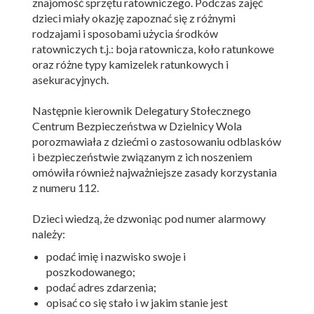
znajomość sprzętu ratowniczego. Podczas zajęć
dzieci miały okazję zapoznać się z różnymi
rodzajami i sposobami użycia środków
ratowniczych t.j.: boja ratownicza, koło ratunkowe
oraz różne typy kamizelek ratunkowych i
asekuracyjnych.
Następnie kierownik Delegatury Stołecznego
Centrum Bezpieczeństwa w Dzielnicy Wola
porozmawiała z dziećmi o zastosowaniu odblasków
i bezpieczeństwie związanym z ich noszeniem
omówiła również najważniejsze zasady korzystania
z numeru 112.
Dzieci wiedzą, że dzwoniąc pod numer alarmowy
należy:
podać imię i nazwisko swoje i
poszkodowanego;
podać adres zdarzenia;
opisać co się stało i w jakim stanie jest