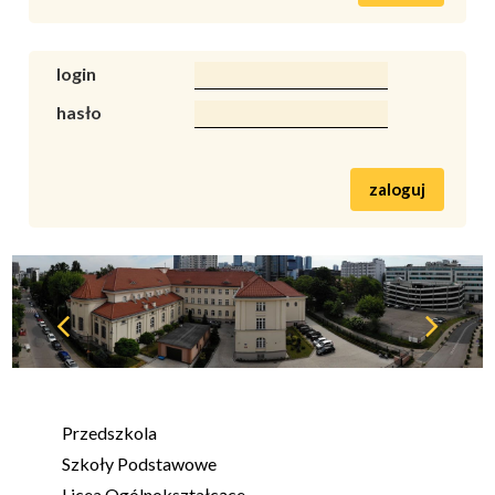
login
hasło
zaloguj
Przedszkola
Szkoły Podstawowe
Licea Ogólnokształcące