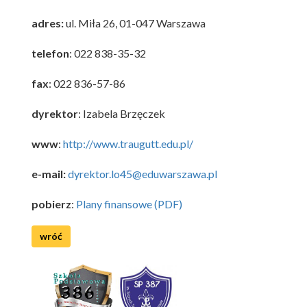
adres:
ul. Miła 26, 01-047 Warszawa
telefon
: 022 838-35-32
f
ax
: 022 836-57-86
dyrektor
: Izabela Brzęczek
www
:
http://www.traugutt.edu.pl/
e-mail:
dyrektor.lo45@eduwarszawa.pl
pobierz
:
Plany finansowe (PDF)
wróć