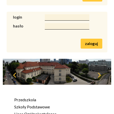
login
hasło
zaloguj
Przedszkola
Szkoły Podstawowe
Licea Ogólnokształcące