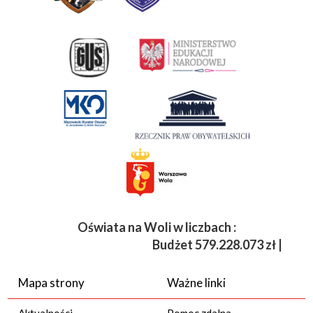
Oświata na Woli w liczbach :
Budżet
579.228.073 zł | Etaty
Mapa strony
Ważne linki
Aktualności
Pomoc zdalna