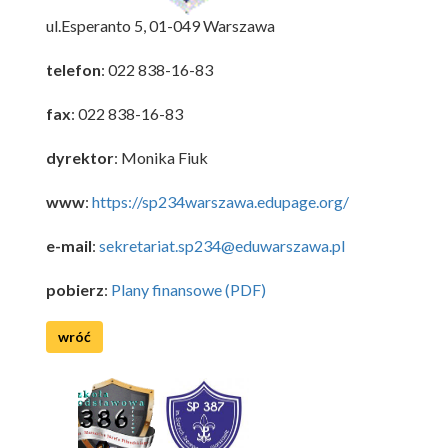
ul.Esperanto 5, 01-049 Warszawa
telefon
: 022 838-16-83
f
ax
: 022 838-16-83
dyrektor
: Monika Fiuk
www
:
https://sp234warszawa.edupage.org/
e-mail
:
sekretariat.sp234@eduwarszawa.pl
pobierz
:
Plany finansowe (PDF)
wróć